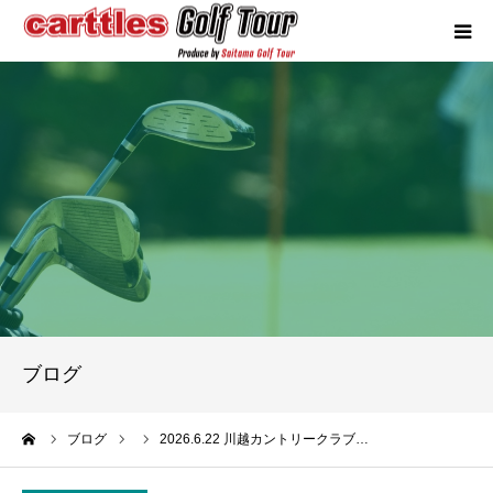
カートルズツアーについて
競技概要
年間スケジュール
試合報告
成績ランキング
ブログ
お問い合わせ
ーム
ブログ
2026.6.22 川越カントリークラブ…