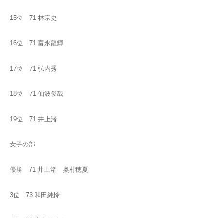
15位 71 林宗史
16位 71 富永龍輝
17位 71 弘内秀
18位 71 仙波俊哉
19位 71 井上渚
女子の部
優勝 71 井上渚 奥村穂夏
3位 73 和田純怜