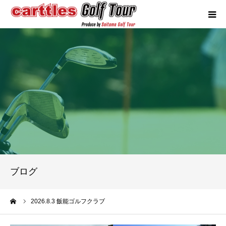
カートルズツアーについて
競技概要
年間スケジュール
試合報告
成績ランキング
ブログ
お問い合わせ
ーム
2026.8.3 飯能ゴルフクラブ