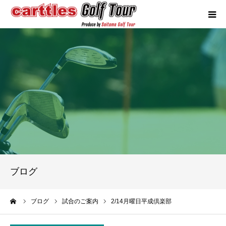
カートルズツアーについて
競技概要
年間スケジュール
試合報告
成績ランキング
ブログ
お問い合わせ
ーム
ブログ
試合のご案内
2/14月曜日平成倶楽部