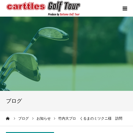
カートルズツアーについて
競技概要
年間スケジュール
試合報告
成績ランキング
ブログ
お問い合わせ
ーム
ブログ
お知らせ
竹内大プロ くるまのミツクニ様 訪問