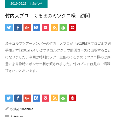
2019.06.23
お知らせ
竹内大プロ くるまのミツクニ様 訪問
埼玉ゴルフツアーメンバーの竹内 大プロが「
2019
日本プロゴルフ選
手権」本戦
2019/7/4
いぶすきゴルフクラブ開聞コースに出場すること
になりました。
今回は特別にツアー主催のくるまのミツクニ様のご厚
意により臨時
スポンサー料が渡されました。
竹内プロには是非ご活躍
頂きたいと思います。
投稿者:
kashima
お知らせ