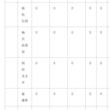
植
0
0
0
0
0
松
弘明
梅
0
0
0
0
0
沢
拓望
@
岡
0
0
0
0
0
田
圭太
＠
篠
0
0
0
0
0
優希