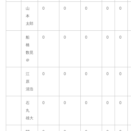
山
0
0
0
0
0
本
太郎
船
0
0
0
0
0
橋
数晃
＠
江
0
0
0
0
0
原
清浩
石
0
0
0
0
0
丸
雄大