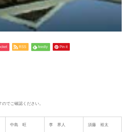
cket
RSS
feedly
Pin it
すのでご確認ください。
中島 旺
李 界人
須藤 裕太