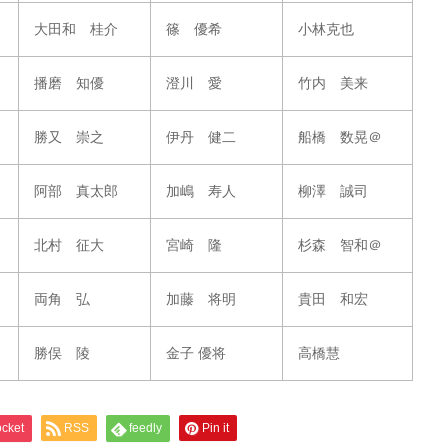
大田和 桂介
篠 優希
小林克也
播磨 知優
澄川 愛
竹内 美
来
勝又 崇之
伊丹 健二
船橋 数晃＠
阿部 真太郎
加嶋 寿人
柳澤 誠司
北村 征大
宮崎 隆
杉森 智和＠
両角 弘
加藤 将明
貴田 和宏
勝俣 陵
金子 優将
高橋慧
cket
RSS
feedly
Pin it