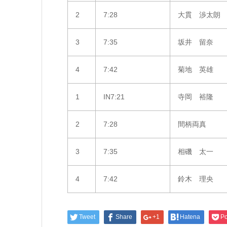
2
7:28
大貫 渉太朗
3
7:35
坂井 留奈
4
7:42
菊地 英雄
1
IN7:21
寺岡 裕隆
2
7:28
間柄両真
3
7:35
相磯 太一
4
7:42
鈴木 理央
Tweet
Share
+1
Hatena
Po