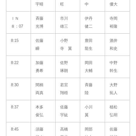
宇晴
旺
中
優大
ＩＮ
斉藤
市川
伊丹
寺岡
８：07
光博
雄三
健二
裕隆
8:15
佐藤
小野
豊田
酒井
瞬
寺 翼
龍生
和史
8:22
加藤
佐野
岡田
中野
勇希
琢朗
大輔
幹生
8:30
間柄
若宮
斉藤
大野
両真
翔梧
陸
拓人
8:37
本多
佐藤
小川
植松
俊弘
宇紘
翼
弘明
8:45
須藤
高橋
岡部
佐藤