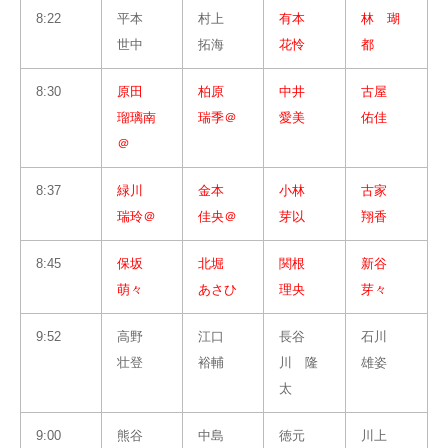
8:22
平本
村上
有本
林 瑚
世中
拓海
花怜
都
8:30
原田
柏原
中井
古屋
瑠璃南
瑞季＠
愛美
佑佳
＠
8:37
緑川
金本
小林
古家
瑞玲＠
佳央＠
芽以
翔香
8:45
保坂
北堀
関根
新谷
萌々
あさひ
理央
芽々
9:52
高野
江口
長谷
石川
壮登
裕輔
川 隆
雄姿
太
9:00
熊谷
中島
徳元
川上