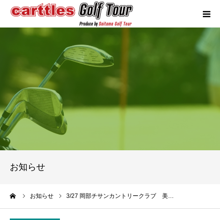
カートルズツアーについて
競技概要
年間スケジュール
試合報告
成績ランキング
お知らせ
お問い合わせ
ーム
お知らせ
3/27 岡部チサンカントリークラブ 美…