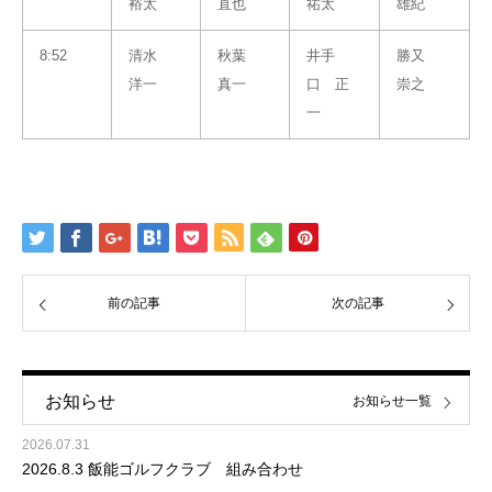
裕太
直也
祐太
雄紀
8:52
清水
秋葉
井手
勝又
洋一
真一
口 正
崇之
一
前の記事
次の記事
お知らせ
お知らせ一覧
2026.07.31
2026.8.3 飯能ゴルフクラブ 組み合わせ