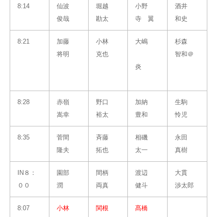
8:14
仙波
堀越
小野
酒井
俊哉
勘太
寺 翼
和史
8:21
加藤
小林
大嶋
杉森
将明
克也
智和＠
炎
8:28
赤嶺
野口
加納
生駒
嵩幸
裕太
豊和
怜児
8:35
菅間
斉藤
相磯
永田
隆夫
拓也
太一
真樹
IN８：
園部
間柄
渡辺
大貫
００
潤
両真
健斗
渉太郎
8:07
小林
関根
髙橋