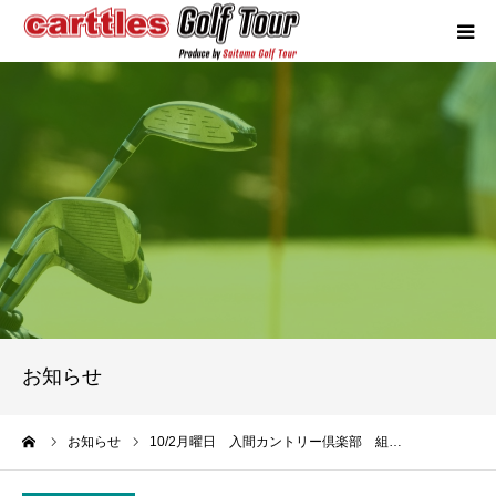
カートルズツアーについて
競技概要
年間スケジュール
試合報告
成績ランキング
お知らせ
お問い合わせ
ーム
お知らせ
10/2月曜日 入間カントリー倶楽部 組…