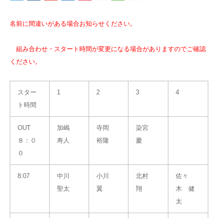
名前に間違いがある場合お知らせください。
組み合わせ・スタート時間が変更になる場合がありますのでご確認
ください。
スター
1
2
3
4
ト時間
OUT
加嶋
寺岡
染宮
８：０
寿人
裕隆
慶
０
8:07
中川
小川
北村
佐々
聖太
翼
翔
木 健
太