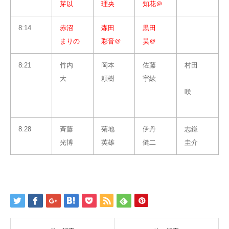
芽以
理央
知花＠
8:14
赤沼
森田
黒田
まりの
彩音＠
昊＠
8:21
竹内
岡本
佐藤
村田
大
頼樹
宇紘
咲
8:28
斉藤
菊地
伊丹
志鎌
光博
英雄
健二
圭介