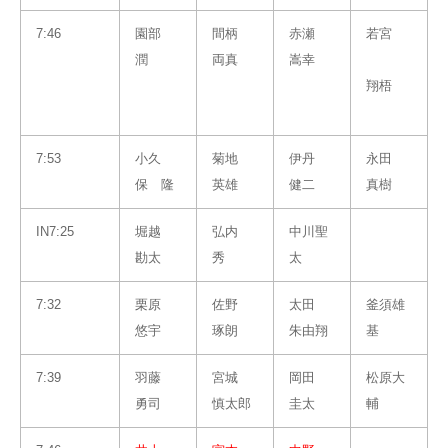
7:46
園部
間柄
赤瀬
若宮
潤
両真
嵩幸
翔梧
7:53
小久
菊地
伊丹
永田
保 隆
英雄
健二
真樹
IN7:25
堀越
弘内
中川聖
勘太
秀
太
7:32
栗原
佐野
太田
釜須雄
悠宇
琢朗
朱由翔
基
7:39
羽藤
宮城
岡田
松原大
勇司
慎太郎
圭太
輔