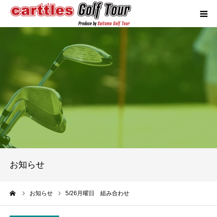
カートルズツアーについて
競技概要
年間スケジュール
試合報告
成績ランキング
お知らせ
お問い合わせ
ーム
お知らせ
5/26月曜日 組み合わせ