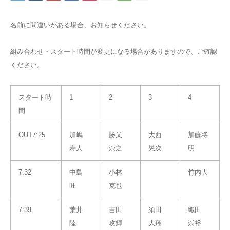
名前に間違いがある場合、お知らせください。
組み合わせ・スタート時間が変更になる場合がありますので、ご確認
ください。
スタート時
1
2
3
4
間
OUT7:25
加嶋
勝又
大西
加藤将
寿人
崇之
晃次
明
7:32
中島
小林
竹内大
旺
克也
7:39
荒井
吉田
須田
織田
陸
攻輝
大翔
崇裕