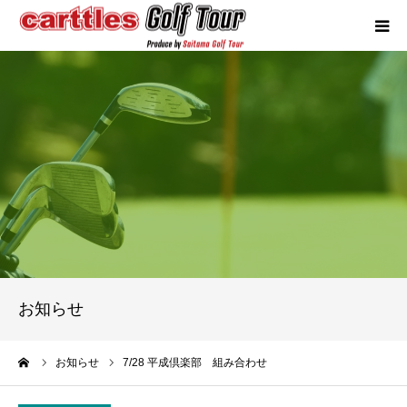
カートルズツアーについて
競技概要
年間スケジュール
試合報告
成績ランキング
お知らせ
お問い合わせ
ーム
お知らせ
7/28 平成倶楽部 組み合わせ