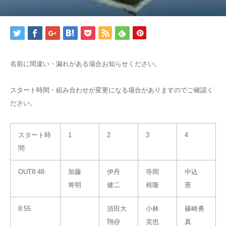
名前に間違い・漏れがある場合お知らせください。
スタート時間・組み合わせが変更になる場合がありますのでご確認く
ださい。
スタート時
1
2
3
4
間
OUT8:48
加藤
伊丹
寺岡
中込
将明
健二
裕隆
憲
8:55
須田大
小林
篠崎勇
翔@
克也
真