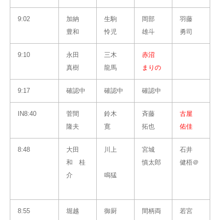
9:02
加納
生駒
岡部
羽藤
豊和
怜児
雄斗
勇司
9:10
永田
三木
赤沼
真樹
龍馬
まりの
9:17
確認中
確認中
確認中
IN8:40
菅間
鈴木
斉藤
古屋
隆夫
寛
拓也
佑佳
8:48
大田
川上
宮城
石井
和 桂
慎太郎
健梧＠
介
鳴猛
8:55
堀越
御厨
間柄両
若宮