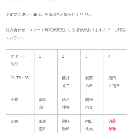
名前に間違い・漏れがある場合お知らせください。
組み合わせ・スタート時間が変更になる場合がありますので、ご確認
ください。
スタート
1
2
3
4
時間
OUT8：35
藤井
安西
須田
竜二
浩希
大翔＠
8:42
園部
鈴木
間柄
潤
理央
両真
8:49
加納
関根
内田
羽藤
豊和
和希
将太
琴和