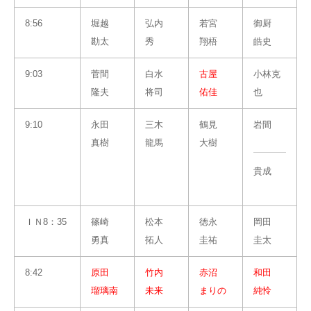
8:56
堀越
弘内
若宮
御厨
勘太
秀
翔梧
皓史
9:03
菅間
白水
古屋
小林克
隆夫
将司
佑佳
也
9:10
永田
三木
鶴見
岩間
真樹
龍馬
大樹
貴成
ＩＮ8：35
篠崎
松本
徳永
岡田
勇真
拓人
圭祐
圭太
8:42
原田
竹内
赤沼
和田
瑠璃南
未来
まりの
純怜