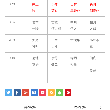
8:49
井上
小林
山村
森田
渚
芽衣
真鈴＠
彩音＠
8:56
岩本
宮城
中川
相川
一陽
慎太郎
聖太
太郎
9:03
加藤
山本
宮城集
小野寺
将明
太郎
翼
9:10
菊地
伊丹
寺岡
仙庭
英雄
健二
裕隆
俊哉
前の記事
次の記事