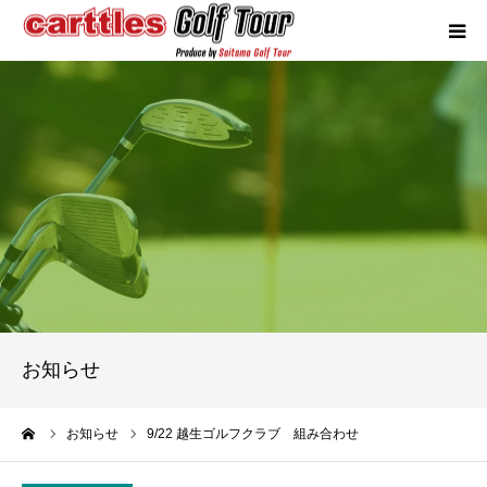
カートルズツアーについて
競技概要
年間スケジュール
試合報告
成績ランキング
お知らせ
お問い合わせ
ーム
お知らせ
9/22 越生ゴルフクラブ 組み合わせ