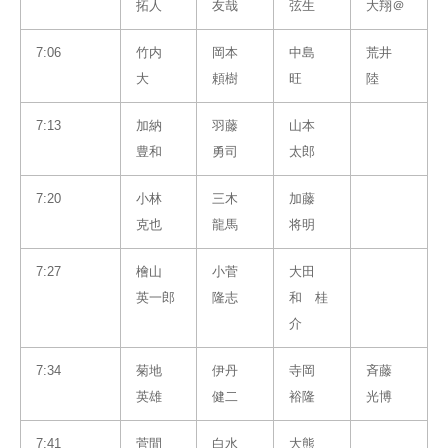
拓人
友哉
弦生
大翔＠
7:06
竹内
岡本
中島
荒井
大
頼樹
旺
陸
7:13
加納
羽藤
山本
豊和
勇司
太郎
7:20
小林
三木
加藤
克也
龍馬
将明
7:27
檜山
小菅
大田
英一郎
隆志
和 桂
介
7:34
菊地
伊丹
寺岡
斉藤
英雄
健二
裕隆
光博
7:41
菅間
白水
大熊