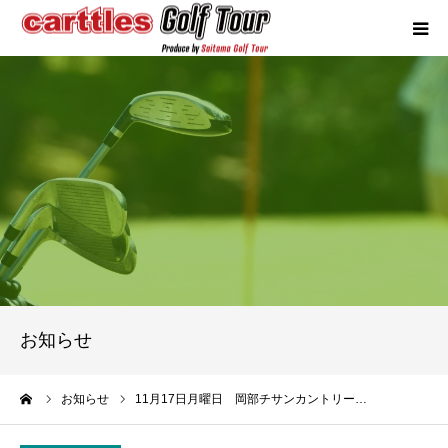
カートルズツアーについて
競技概要
年間スケジュール
試合報告
成績ランキング
お知らせ
お問い合わせ
ーム
お知らせ
11月17日月曜日 岡部チサンカントリー…