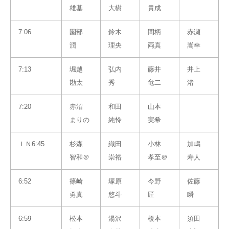
雄基
大樹
貴成
7:06
園部
鈴木
間柄
赤瀬
潤
理央
両真
嵩幸
7:13
堀越
弘内
藤井
井上
勘太
秀
竜二
渚
7:20
赤沼
和田
山本
まりの
純怜
実希
ＩＮ6:45
杉森
織田
小林
加嶋
智和＠
崇裕
孝至＠
寿人
6:52
篠崎
塚原
今野
佐藤
勇真
悠斗
匠
瞬
6:59
松本
湯沢
榎本
須田