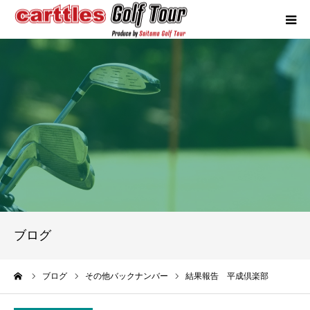
カートルズツアーについて
競技概要
年間スケジュール
試合報告
成績ランキング
ブログ
お問い合わせ
ーム
ブログ
その他バックナンバー
結果報告 平成倶楽部