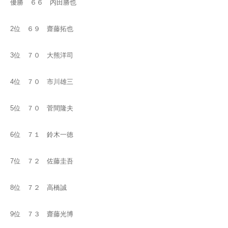
優勝 ６６ 内田勝也
2位 ６９ 齋藤拓也
3位 ７０ 大熊洋司
4位 ７０ 市川雄三
5位 ７０ 菅間隆夫
6位 ７１ 鈴木一徳
7位 ７２ 佐藤圭吾
8位 ７２ 高橋誠
9位 ７３ 齋藤光博