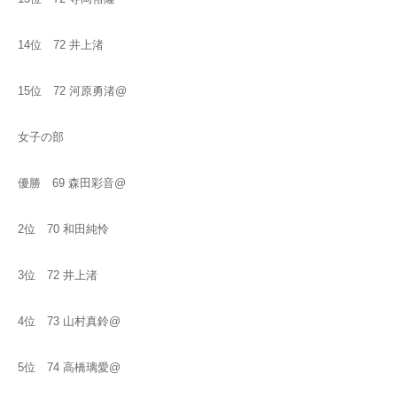
14位 72 井上渚
15位 72 河原勇渚@
女子の部
優勝 69 森田彩音@
2位 70 和田純怜
3位 72 井上渚
4位 73 山村真鈴@
5位 74 高橋璃愛@