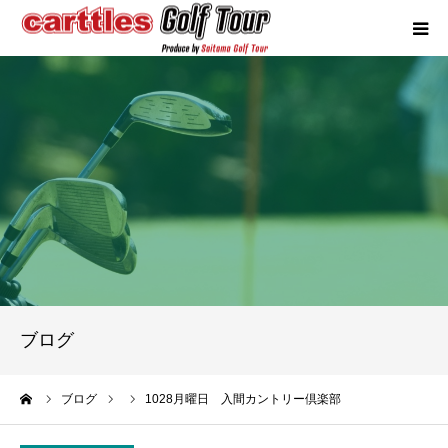
カートルズツアーについて
競技概要
年間スケジュール
試合報告
成績ランキング
ブログ
お問い合わせ
ーム
ブログ
1028月曜日 入間カントリー倶楽部