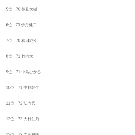
5位 70 鶴見大樹
6位 70 伊丹健二
7位 70 和田純怜
8位 71 竹内大
9位 71 中島ひかる
10位 71 中野幹生
11位 72 弘内秀
12位 72 大村仁乃
13位 72 寺岡裕隆