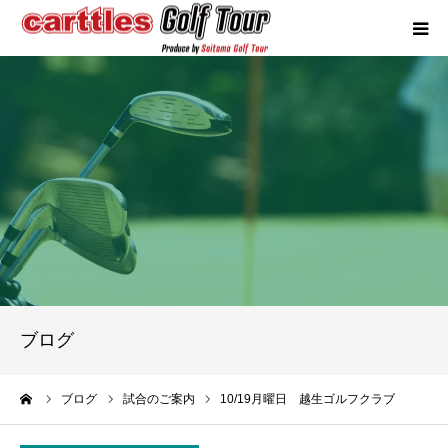
カートルズツアーについて
競技概要
年間スケジュール
試合報告
成績ランキング
ブログ
お問い合わせ
ーム
ブログ
試合のご案内
10/19月曜日 越生ゴルフクラブ