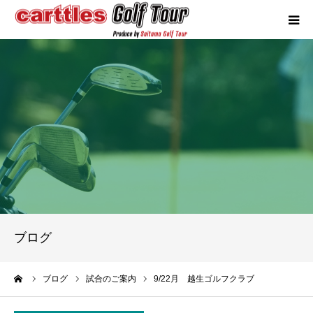
カートルズツアーについて
競技概要
年間スケジュール
試合報告
成績ランキング
ブログ
お問い合わせ
ーム
ブログ
試合のご案内
9/22月 越生ゴルフクラブ