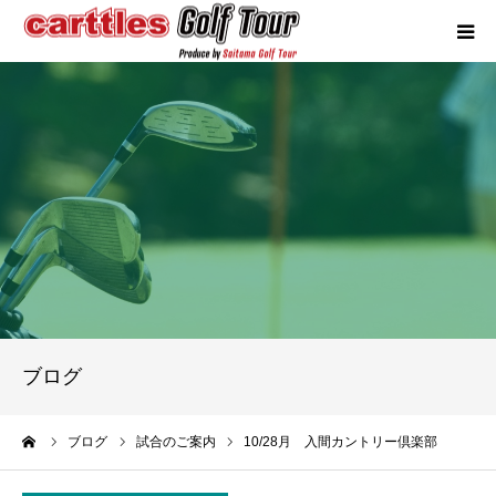
カートルズツアーについて
競技概要
年間スケジュール
試合報告
成績ランキング
ブログ
お問い合わせ
ーム
ブログ
試合のご案内
10/28月 入間カントリー倶楽部