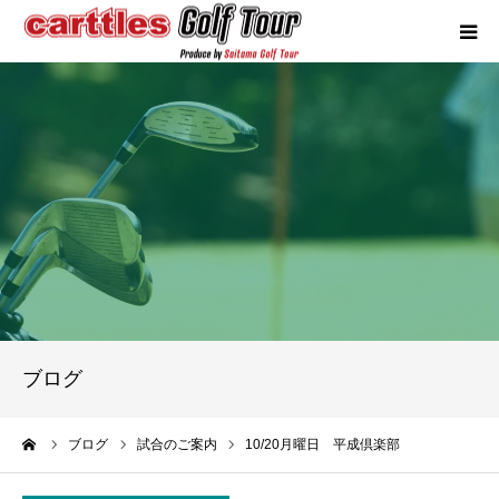
カートルズツアーについて
競技概要
年間スケジュール
試合報告
成績ランキング
ブログ
お問い合わせ
ーム
ブログ
試合のご案内
10/20月曜日 平成倶楽部