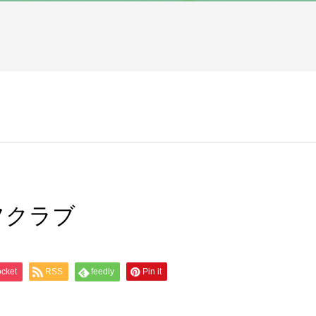
フクラブ
cket
RSS
feedly
Pin it