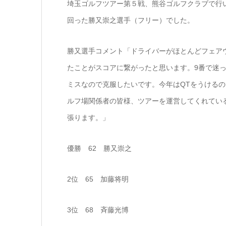
埼玉ゴルフツアー第５戦、熊谷ゴルフクラブで行い
回った勝又崇之選手（フリー）でした。
勝又選手コメント「ドライバーがほとんどフェア
たことがスコアに繋がったと思います。9番で迷
ミスなので克服したいです。今年はQTをうける
ルフ場関係者の皆様、ツアーを運営してくれてい
張ります。」
優勝 62 勝又崇之
2位 65 加藤将明
3位 68 斉藤光博