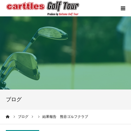
カートルズツアーについて
競技概要
年間スケジュール
試合報告
成績ランキング
ブログ
お問い合わせ
ーム
ブログ
結果報告 熊谷ゴルフクラブ