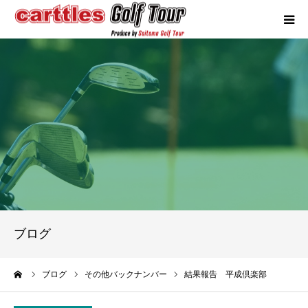
カートルズツアーについて
競技概要
年間スケジュール
試合報告
成績ランキング
ブログ
お問い合わせ
ーム
ブログ
その他バックナンバー
結果報告 平成倶楽部