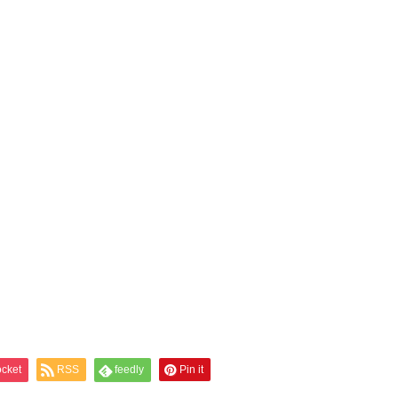
cket
RSS
feedly
Pin it