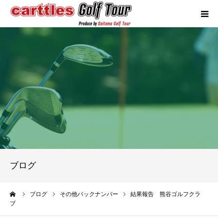
カートルズツアーについて
競技概要
年間スケジュール
試合報告
成績ランキング
ブログ
お問い合わせ
ーム
ブログ
その他バックナンバー
結果報告 熊谷ゴルフクラ
ブ