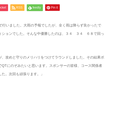
cket
RSS
feedly
Pin it
ブで行いました。大雨の予報でしたが、全く雨は降らず良かったで
ィションでした。そんな中優勝したのは、３４ ３４ ６８で回っ
が、攻めと守りのメリハリをつけてラウンドしました。その結果ボ
でQTにのぞみたいと思います。スポンサーの皆様、コース関係者
した。次回も頑張ります。」