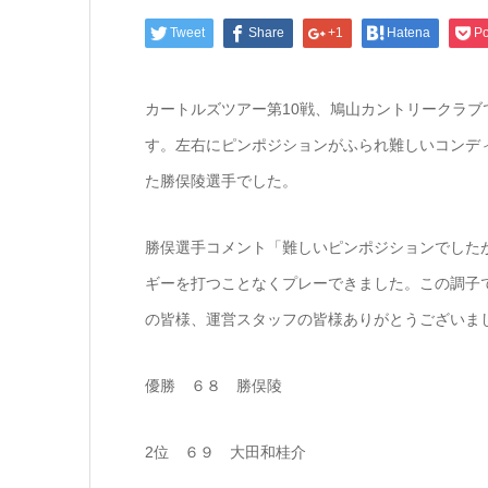
Tweet
Share
+1
Hatena
Po
カートルズツアー第10戦、鳩山カントリークラ
す。左右にピンポジションがふられ難しいコンデ
た勝俣陵選手でした。
勝俣選手コメント「難しいピンポジションでした
ギーを打つことなくプレーできました。この調子
の皆様、運営スタッフの皆様ありがとうございま
優勝 ６８ 勝俣陵
2位 ６９ 大田和桂介