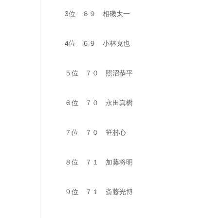
3位 ６９ 相磯太一
4位 ６９ 小林克也
５位 ７０ 照沼恭平
６位 ７０ 永田真樹
７位 ７０ 笹村心
８位 ７１ 加藤将明
９位 ７１ 斎藤光博