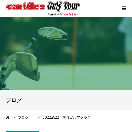
カートルズツアーについて
競技概要
年間スケジュール
試合報告
成績ランキング
ブログ
お問い合わせ
ーム
ブログ
2022.8.22 熊谷ゴルフクラブ